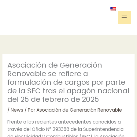
Ir
al
contenido
Mai
Men
Asociación de Generación
Renovable se refiere a
formulación de cargos por parte
de la SEC tras el apagón nacional
del 25 de febrero de 2025
/
News
/ Por
Asociación de Generación Renovable
Frente a los recientes antecedentes conocidos a
través del Oficio N° 293368 de la Superintendencia
de Electricidad y Combustibles (SEC), la Asociación